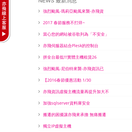
NEWS 最新消息
強烈颱風-瑪莉亞颱風來襲-亦飛資
2017 春節服務不打烊~
當心您的網站被谷歌列為「不安全」
亦飛伺服器結合Plesk的控制台
拼全台最低!!!實體主機租賃26
強烈颱風-尼伯特來襲-亦飛資訊已
【2016春節優惠活動 1/30
亦飛資訊虛擬主機流量再提升加大不
加強sqlserver資料庫安全
搬遷的困擾讓亦飛來承擔 無痛搬遷
獨立IP虛擬主機