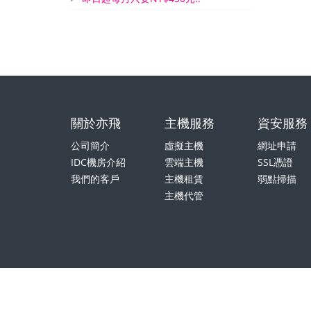
關於亦飛
主機服務
資安服務
公司簡介
虛擬主機
網址申請
IDC機房介紹
雲端主機
SSL憑證
我們的客戶
主機租賃
弱點掃描
主機代管
亦飛資訊有限公司 © Copyright 2016. YI-FE Co., Ltd.. A