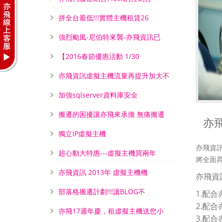
拼全台最低!!!實體主機租賃26
強烈颱風-尼伯特來襲-亦飛資訊已
【2016春節優惠活動 1/30
亦飛資訊虛擬主機流量再提升加大不
加強sqlserver資料庫安全
搬遷的困擾讓亦飛來承擔 無痛搬遷
亦
獨立IP虛擬主機
亦飛資訊
超心動大特惠---虛擬主機買兩年
將全面昇級
亦飛資訊 2013年 虛擬主機機
亦飛資
部落格搬遷計劃!!!讓BLOG不
1.配
2.配
亦飛17週年慶，租虛擬主機送您小
3.配