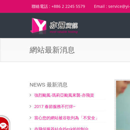
聯絡電話 : +886 2 2245 5579
Email : service@yi
網站最新消息
NEWS 最新消息
強烈颱風-瑪莉亞颱風來襲-亦飛資
2017 春節服務不打烊~
當心您的網站被谷歌列為「不安全」
亦飛伺服器結合Plesk的控制台