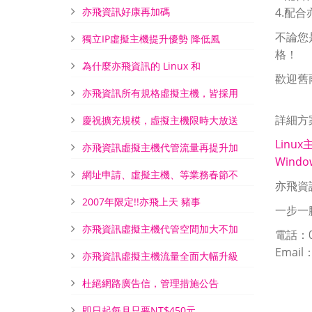
亦飛資訊好康再加碼
4.配
不論您
獨立IP虛擬主機提升優勢 降低風
格！
為什麼亦飛資訊的 Linux 和
歡迎舊
亦飛資訊所有規格虛擬主機，皆採用
詳細方
慶祝擴充規模，虛擬主機限時大放送
Linux
亦飛資訊虛擬主機代管流量再提升加
Wind
網址申請、虛擬主機、等業務春節不
亦飛資
2007年限定!!亦飛上天 豬事
一步一
亦飛資訊虛擬主機代管空間加大不加
電話：02
Email
亦飛資訊虛擬主機流量全面大幅升級
杜絕網路廣告信，管理措施公告
即日起每月只要NT$450元..