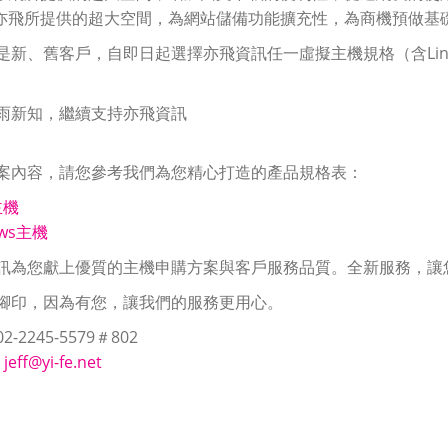
合亦飛所提供的超大空間，為網站儲備功能擴充性，為商機預做基
是新、舊客戶，自即日起選擇亦飛資訊任一虛擬主機規格（含Linu
雨新知，繼續支持亦飛資訊
案內容，請您參考我們為您精心打造的產品規格表：
主機
ows主機
訊為您獻上優質的主機申購方案與客戶服務品質。全新服務，讓
腳印，因為有您，讓我們的服務更用心。
-2245-5579＃802
：
jeff@yi-fe.net